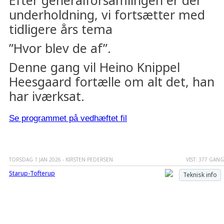
Efter generalforsamlingen er der
underholdning, vi fortsætter med
tidligere års tema
”Hvor blev de af”.
Denne gang vil Heino Knippel
Heesgaard fortælle om alt det, han
har iværksat.
Se programmet på vedhæftet fil
TORSDAG 1 JAN 2026 - KIRSTEN PEDERSEN
VIST: 377 GAN
Starup-Tofterup
Teknisk info