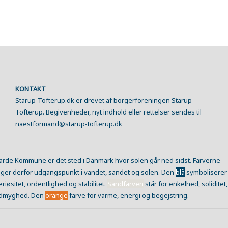
KONTAKT
Starup-Tofterup.dk er drevet af borgerforeningen Starup-
Tofterup. Begivenheder, nyt indhold eller rettelser sendes til
naestformand@starup-tofterup.dk
arde Kommune er det sted i Danmark hvor solen går ned sidst. Farverne
ager derfor udgangspunkt i vandet, sandet og solen. Den
blå
symboliserer
eriøsitet, ordentlighed og stabilitet.
Sandfarven
står for enkelhed, soliditet,
dmyghed. Den
orange
farve for varme, energi og begejstring.