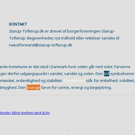
KONTAKT
Starup-Tofterup.dk er drevet af borgerforeningen Starup-
Tofterup. Begivenheder, nyt indhold eller rettelser sendes til
naestformand@starup-tofterup.dk
arde Kommune er det sted i Danmark hvor solen går ned sidst. Farverne
ager derfor udgangspunkt i vandet, sandet og solen. Den
blå
symboliserer
eriøsitet, ordentlighed og stabilitet.
Sandfarven
står for enkelhed, soliditet,
dmyghed. Den
orange
farve for varme, energi og begejstring.
binder bånd mellem land & by
-