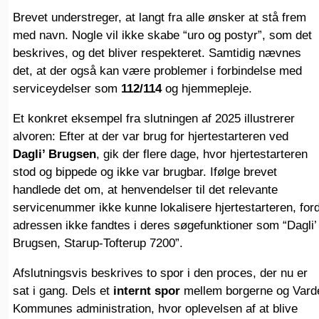
Brevet understreger, at langt fra alle ønsker at stå frem
med navn. Nogle vil ikke skabe “uro og postyr”, som det
beskrives, og det bliver respekteret. Samtidig nævnes
det, at der også kan være problemer i forbindelse med
serviceydelser som
112/114
og hjemmepleje.
Et konkret eksempel fra slutningen af 2025 illustrerer
alvoren: Efter at der var brug for hjertestarteren ved
Dagli’ Brugsen
, gik der flere dage, hvor hjertestarteren
stod og bippede og ikke var brugbar. Ifølge brevet
handlede det om, at henvendelser til det relevante
servicenummer ikke kunne lokalisere hjertestarteren, ford
adressen ikke fandtes i deres søgefunktioner som “Dagli’
Brugsen, Starup-Tofterup 7200”.
Afslutningsvis beskrives to spor i den proces, der nu er
sat i gang. Dels et
internt spor
mellem borgerne og Vard
Kommunes administration, hvor oplevelsen af at blive