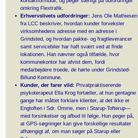
kontaktformular, og peger særligt på udfordringer
omkring Flextrafik.
Erhvervslivets udfordringer:
Jens Ole Mathiesen
fra LCC beskriver, hvordan kunder forveksler
virksomhedens adresse med en adresse i
Grindsted, og hvordan pakke- og fragtleverancer
samt servicebiler har haft svært ved at finde
lokationen. Han nævner også tilfælde, hvor
kommunekontor har afvist dem, fordi
medarbejdere troede, de hørte under Grindsted-
Billund Kommune.
Kunder, der farer vild:
Privatpraktiserende
psykoterapeut Ella Krog fortæller, at hun gentagne
gange har måttet forklare klienter, at det ikke er
Engtoften i Sdr. Omme, men i Starup-Tofterup—
med forsinkelser og afbud til følge. Hun peger på,
at GPS-søgninger kan give forskellige resultater
afhængigt af, om man søger på Starup eller