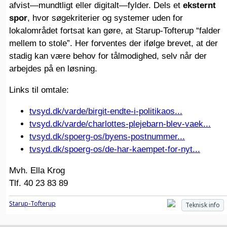
afvist—mundtligt eller digitalt—fylder. Dels et
eksternt
spor
, hvor søgekriterier og systemer uden for
lokalområdet fortsat kan gøre, at Starup-Tofterup “falder
mellem to stole”. Her forventes der ifølge brevet, at der
stadig kan være behov for tålmodighed, selv når der
arbejdes på en løsning.
Links til omtale:
tvsyd.dk/varde/birgit-endte-i-politikaos...
tvsyd.dk/varde/charlottes-plejebarn-blev-vaek...
tvsyd.dk/spoerg-os/byens-postnummer...
tvsyd.dk/spoerg-os/de-har-kaempet-for-nyt...
Mvh. Ella Krog
Tlf. 40 23 83 89
Starup-Tofterup
Teknisk info