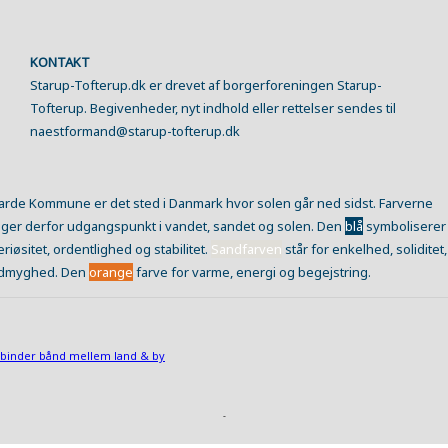
KONTAKT
Starup-Tofterup.dk er drevet af borgerforeningen Starup-
Tofterup. Begivenheder, nyt indhold eller rettelser sendes til
naestformand@starup-tofterup.dk
arde Kommune er det sted i Danmark hvor solen går ned sidst. Farverne
ager derfor udgangspunkt i vandet, sandet og solen. Den
blå
symboliserer
eriøsitet, ordentlighed og stabilitet.
Sandfarven
står for enkelhed, soliditet,
dmyghed. Den
orange
farve for varme, energi og begejstring.
binder bånd mellem land & by
-