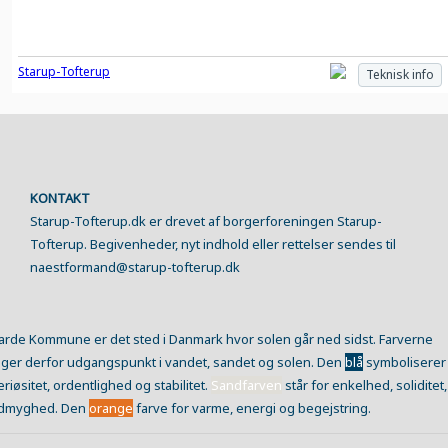
Starup-Tofterup
Teknisk info
KONTAKT
Starup-Tofterup.dk er drevet af borgerforeningen Starup-
Tofterup. Begivenheder, nyt indhold eller rettelser sendes til
naestformand@starup-tofterup.dk
arde Kommune er det sted i Danmark hvor solen går ned sidst. Farverne
ager derfor udgangspunkt i vandet, sandet og solen. Den
blå
symboliserer
eriøsitet, ordentlighed og stabilitet.
Sandfarven
står for enkelhed, soliditet,
dmyghed. Den
orange
farve for varme, energi og begejstring.