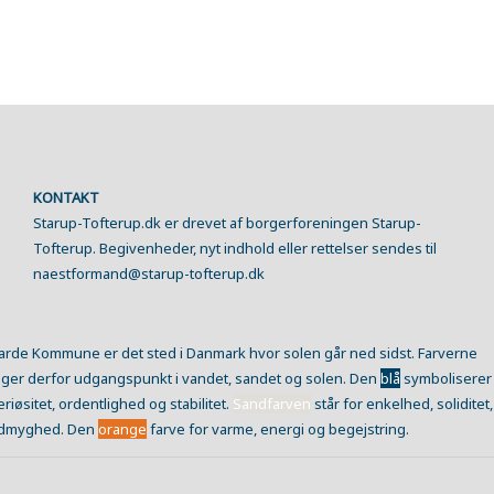
KONTAKT
Starup-Tofterup.dk er drevet af borgerforeningen Starup-
Tofterup. Begivenheder, nyt indhold eller rettelser sendes til
naestformand@starup-tofterup.dk
arde Kommune er det sted i Danmark hvor solen går ned sidst. Farverne
ager derfor udgangspunkt i vandet, sandet og solen. Den
blå
symboliserer
eriøsitet, ordentlighed og stabilitet.
Sandfarven
står for enkelhed, soliditet,
dmyghed. Den
orange
farve for varme, energi og begejstring.