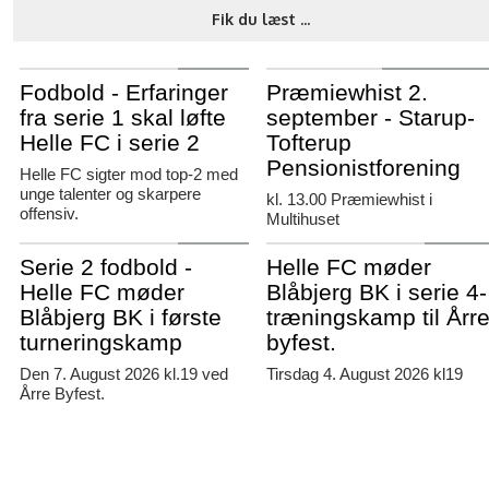
Fik du læst ...
Agerbæk
Starup-Tofterup
Fodbold - Erfaringer
Præmiewhist 2.
fra serie 1 skal løfte
september - Starup-
Helle FC i serie 2
Tofterup
Pensionistforening
Helle FC sigter mod top-2 med
unge talenter og skarpere
kl. 13.00 Præmiewhist i
offensiv.
Multihuset
Agerbæk
Agerbæk
Serie 2 fodbold -
Helle FC møder
Helle FC møder
Blåbjerg BK i serie 4-
Blåbjerg BK i første
træningskamp til Årr
turneringskamp
byfest.
Den 7. August 2026 kl.19 ved
Tirsdag 4. August 2026 kl19
Årre Byfest.